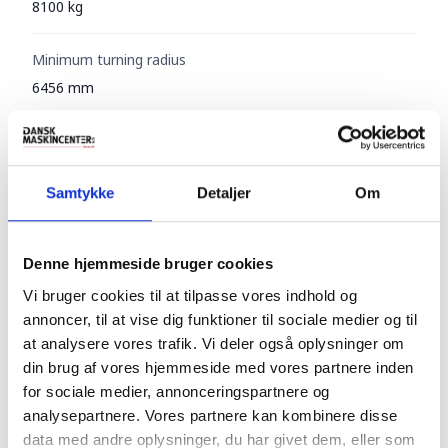
8100 kg
Minimum turning radius
6456 mm
Maximum swing speed
11.8 rpm
Samtykke
Detaljer
Om
Maximum swing torque
3744 kgf·m
Denne hjemmeside bruger cookies
Vi bruger cookies til at tilpasse vores indhold og
Max. digging reach (Mono / Arti boom)
annoncer, til at vise dig funktioner til sociale medier og til
7585 mm / 8700 mm
at analysere vores trafik. Vi deler også oplysninger om
din brug af vores hjemmeside med vores partnere inden
Max. digging depth (Mono / Arti boom)
for sociale medier, annonceringspartnere og
4490 mm / 5455 mm
analysepartnere. Vores partnere kan kombinere disse
data med andre oplysninger, du har givet dem, eller som