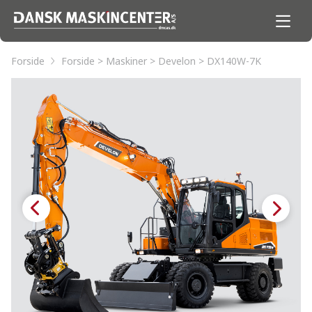
Forside
Forside > Maskiner > Develon > DX140W-7K