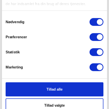
Max. digging height (Mono / Arti boom)
de har indsamlet fra din brug af deres tjenester.
8195 mm / 9655 mm
Samtykkevalg
Nødvendig
Main pumps max flow
2 × 167 l/min
Præferencer
Statistik
Vedhæftede filer
Marketing
Tillad alle
Tillad valgte