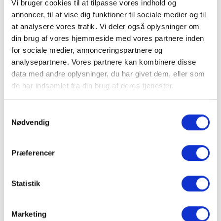
Vi bruger cookies til at tilpasse vores indhold og
der er udviklet til at være brancheførende
annoncer, til at vise dig funktioner til sociale medier og til
inden for kraftoverførselseffektivitet og
at analysere vores trafik. Vi deler også oplysninger om
din brug af vores hjemmeside med vores partnere inden
give mejetærskeren flest kræfter der, hvor
for sociale medier, annonceringspartnere og
der er mest brug for det. Den korteste rute
analysepartnere. Vores partnere kan kombinere disse
er en lige linje.
data med andre oplysninger, du har givet dem, eller som
de har indsamlet fra din brug af deres tjenester.
Den helt nye, ekstremt støjsvage Vision
kabine giver det bedst mulige arbejdsmiljø,
Samtykkevalg
Nødvendig
som sikrer at føreren opnår maksimal
produktivitet af mejetærskeren. MF
Præferencer
IDEALdrive tilbyder helt nye høstmetoder -
med ekstra bekvemmelighed og mindre
Statistik
førertræthed. Betjeningsfunktioner er
placeret for komfortabel brug og stort set
Marketing
alle aspekter af høstarbejdet kan indstilles