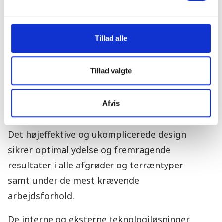
og overvåges fra kabinen.
Større tærskeområde, mere skånsomt over
Tillad alle
for korn og halm. IDEAL mejetærskeren
giver mere plads til et nyt tærske- og
Tillad valgte
udskillelsesrotordesign, der er mere
skånsomt over for afgrøden – både korn og
Afvis
halm.
Det højeffektive og ukomplicerede design
sikrer optimal ydelse og fremragende
resultater i alle afgrøder og terræntyper
samt under de mest krævende
arbejdsforhold.
De interne og eksterne teknologiløsninger,