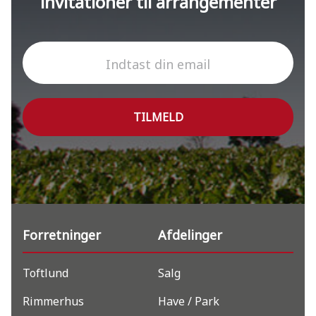
invitationer til arrangementer
Indtast din email
TILMELD
Forretninger
Afdelinger
Toftlund
Salg
Rimmerhus
Have / Park