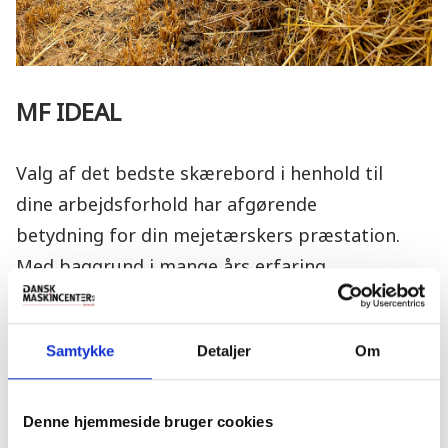
MF IDEAL
Valg af det bedste skærebord i henhold til
dine arbejdsforhold har afgørende
betydning for din mejetærskers præstation.
Med baggrund i mange års erfaring
tilbyder
Massey Ferguson
det enestående
PowerFlow™ skærebord med muligheder fra
Samtykke
Detaljer
Om
7,70m til 12,20m.
Med enkle gearkasser og færre remme end
Denne hjemmeside bruger cookies
andre mejetærskere har IDEAL et system,