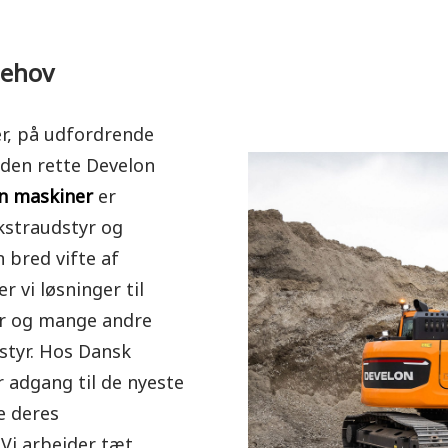
behov
r, på udfordrende
 den rette Develon
n maskiner
er
kstraudstyr og
n bred vifte af
r vi løsninger til
er og mange andre
dstyr. Hos Dansk
r adgang til de nyeste
e deres
Vi arbejder tæt