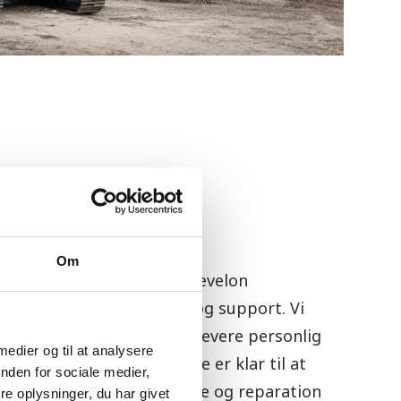
ort
Om
er tilbyder vi ikke kun Develon
også omfattende service og support. Vi
der og stræber efter at levere personlig
 medier og til at analysere
ce. Vores erfarne teknikere er klar til at
nden for sociale medier,
egelmæssig vedligeholdelse og reparation
e oplysninger, du har givet