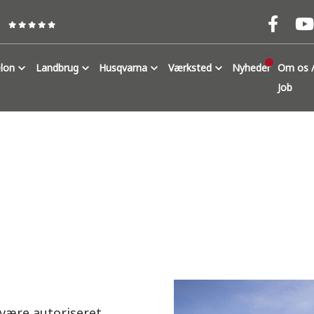
lon
Landbrug
Husqvarna
Værksted
Nyheder
Om os /
Job
 være autoriseret