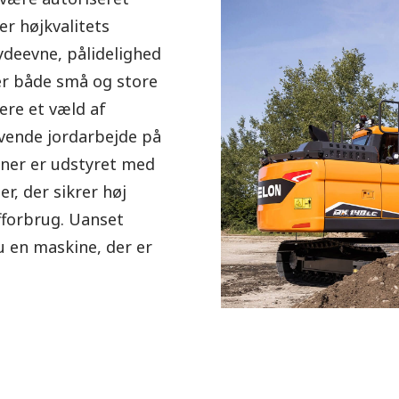
er højkvalitets
ydeevne, pålidelighed
er både små og store
ere et væld af
ævende jordarbejde på
iner er udstyret med
r, der sikrer høj
offorbrug. Uanset
u en maskine, der er