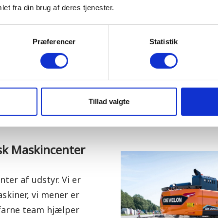
et fra din brug af deres tjenester.
til levering af
origina
der er skræddersyet 
minimere nedetid. Vor
Præferencer
Statistik
klar til at arbejde, 
bekymringer.
Tillad valgte
sk Maskincenter
ter af udstyr. Vi er
skiner, vi mener er
farne team hjælper