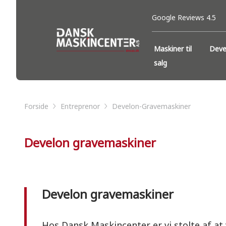
Google Reviews 4.5
Maskiner til
Deve
salg
Forside
Entreprenor
Develon-Gravemaskiner
Develon gravemaskiner
Develon gravemaskiner
Hos Dansk Maskincenter er vi stolte af at