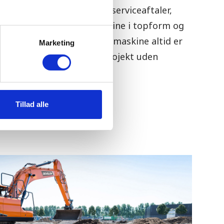
le reservedele
. Vi tilbyder serviceaftaler,
til at holde din gravemaskine i topform og
es mål er at sikre, at din maskine altid er
Marketing
så du kan fokusere på dit projekt uden
Tillad alle