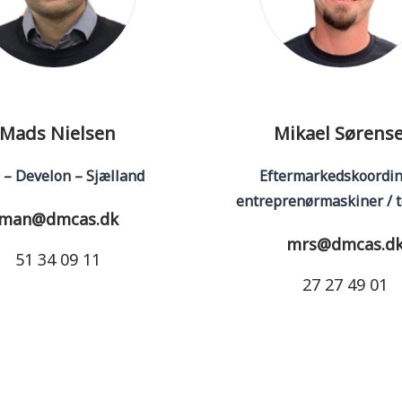
Mads Nielsen
Mikael Sørens
 – Develon – Sjælland
Eftermarkedskoordin
entreprenørmaskiner / 
man@dmcas.dk
mrs@dmcas.d
51 34 09 11
27 27 49 01