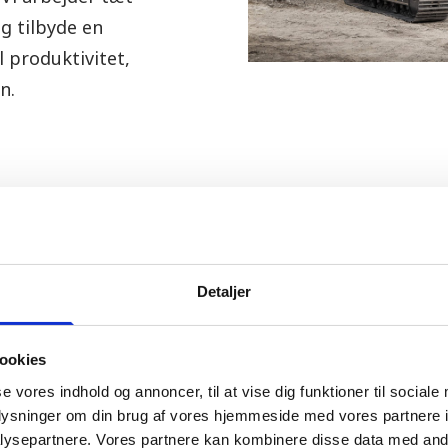
g tilbyde en
 produktivitet,
n.
Service og supp
Detaljer
Hos Dansk Maskincent
gravemaskiner, men 
ookies
værdsætter vores kun
se vores indhold og annoncer, til at vise dig funktioner til sociale
og professionel servi
oplysninger om din brug af vores hjemmeside med vores partnere i
hjælpe med alt fra r
ysepartnere. Vores partnere kan kombinere disse data med andr