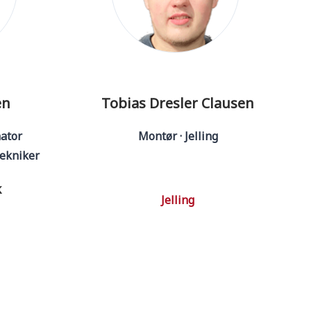
en
Tobias Dresler Clausen
ator
Montør · Jelling
tekniker
k
Jelling