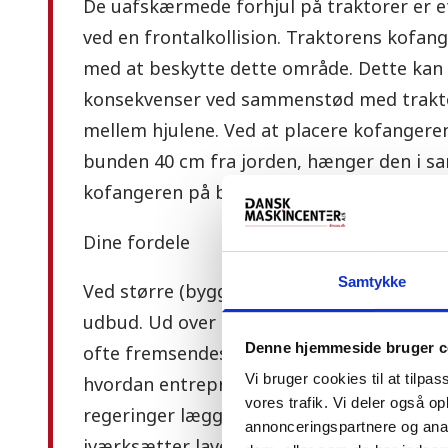
De uafskærmede forhjul på traktorer er et
ved en frontalkollision. Traktorens kofa
med at beskytte dette område. Dette kan 
konsekvenser ved sammenstød med trakto
mellem hjulene. Ved at placere kofangeren 
bunden 40 cm fra jorden, hænger den i 
kofangeren på biler.
Dine fordele
Samtykke
Ved større (bygge)projekter udbydes arbej
udbud. Ud over den pris, de kan udføre arb
Denne hjemmeside bruger c
ofte fremsendes en handlingsplan, hvoraf
Vi bruger cookies til at tilpas
hvordan entreprenøren går videre. Store 
vores trafik. Vi deler også 
regeringer lægger stor vægt på sikkerhed
annonceringspartnere og anal
iværksætter laver en handleplan, hvor du a