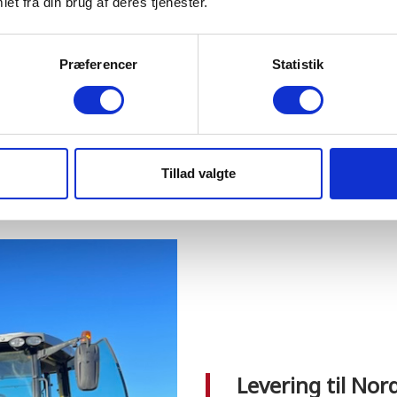
et fra din brug af deres tjenester.
og sikkerhed, vejer
Præferencer
Statistik
 hjemmeside
Tillad valgte
Levering til N