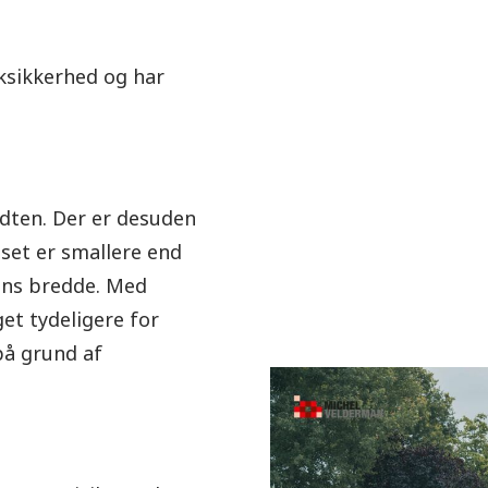
ksikkerhed og har
idten. Der er desuden
set er smallere end
nens bredde. Med
et tydeligere for
 på grund af