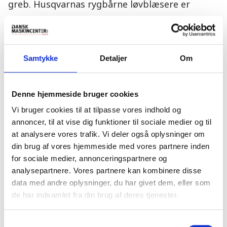
greb. Husqvarnas rygbårne løvblæsere er
komfortable og nemme at bruge takket
være den tilhørende sele, der reducerer
belastninger. Du kan nemt tilpasse selen til
Samtykke
Detaljer
Om
din krop, så du minimerer slitage af din
krop. På den måde kan flere i familien også
Denne hjemmeside bruger cookies
anvende den, i skal blot tilpasse selen.
Vi bruger cookies til at tilpasse vores indhold og
Du behøver heller ikke at bekymre dig om at
annoncer, til at vise dig funktioner til sociale medier og til
at analysere vores trafik. Vi deler også oplysninger om
forstyrre dine naboer. Husqvarnas
din brug af vores hjemmeside med vores partnere inden
batteridrevne løvblæsere er designet til at
for sociale medier, annonceringspartnere og
være meget støjsvage.
analysepartnere. Vores partnere kan kombinere disse
data med andre oplysninger, du har givet dem, eller som
Du er mere end velkommen til at gå på
de har indsamlet fra din brug af deres tjenester.
opdagelse i Husqvarnas store udvalg af
Samtykkevalg
batteri- og brændstofdrevne løveblæser