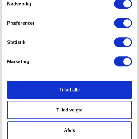
Nødvendig
længere nede på siden. Vi er overbeviste
om, at den helt rigtige løvblæser til dig er
Præferencer
iblandt dem. Du kan eksempelvis vælge en
løvblæser i periodisk brug kategorien. Her
Statistik
finder du to muligheder, der er til dig, som
er perfekt til husejere, der ikke anvender
Marketing
løvblæseren på daglig basis. Hvis du skal
anvende løvblæseren oftere, anbefaler vi, at
du kigger i professionel brug kategorien.
Tillad alle
Her finder du et stort udvalg af løvblæsere
med en masse forskellige funktioner og
Tillad valgte
egenskaber. Fælles for dem alle er den
holdbare kommercielle kvalitet.
Afvis