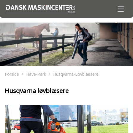
Forside
Have-Park
Husqvarna-Lovblaesere
Husqvarna løvblæsere