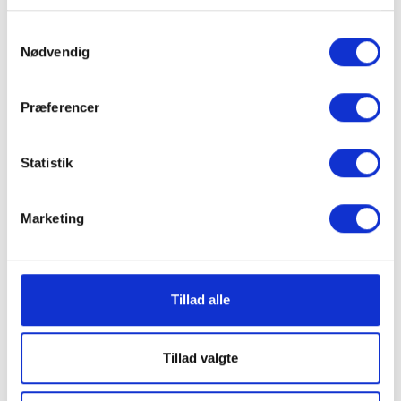
Tilmeld dig vores nyhedsmail og
modtag nyheder, gode tilbud og
Samtykkevalg
Nødvendig
invitationer til arrangementer
Præferencer
Indtast din email
Statistik
TILMELD
Marketing
Tillad alle
Forretninger
Afdelinger
Tillad valgte