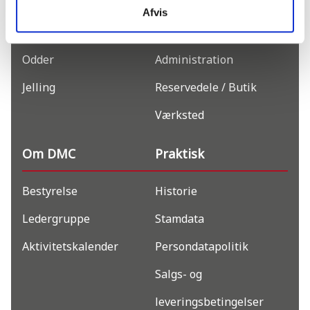
Toftlund
Salg
Afvis
Rimmerhus
Have / Park
Odder
Administration
Jelling
Reservedele / Butik
Værksted
Om DMC
Praktisk
Bestyrelse
Historie
Ledergruppe
Stamdata
Aktivitetskalender
Persondatapolitik
Salgs- og
leveringsbetingelser