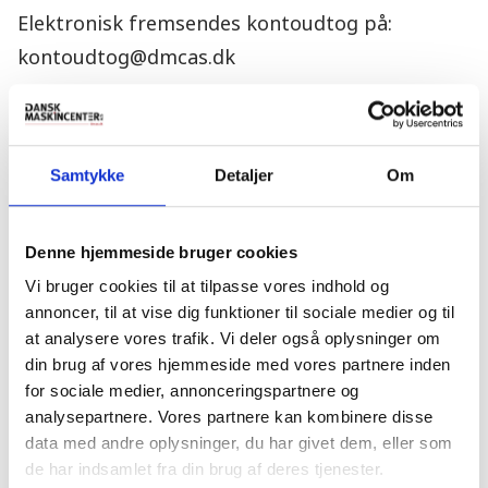
Elektronisk fremsendes kontoudtog på:
kontoudtog@dmcas.dk
Bankoplysninger:
Sparekassen Danmark: 9070-2077622406.
Samtykke
Detaljer
Om
IBAN NO: DK7181432077622406.
SWIFT/BIC: VRAADK21.
Denne hjemmeside bruger cookies
CVR nummer:
Vi bruger cookies til at tilpasse vores indhold og
annoncer, til at vise dig funktioner til sociale medier og til
27210147.
at analysere vores trafik. Vi deler også oplysninger om
din brug af vores hjemmeside med vores partnere inden
for sociale medier, annonceringspartnere og
analysepartnere. Vores partnere kan kombinere disse
data med andre oplysninger, du har givet dem, eller som
de har indsamlet fra din brug af deres tjenester.