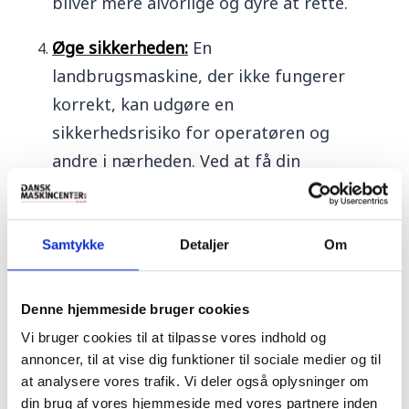
bliver mere alvorlige og dyre at rette.
Øge sikkerheden:
En
landbrugsmaskine, der ikke fungerer
korrekt, kan udgøre en
sikkerhedsrisiko for operatøren og
andre i nærheden. Ved at få din
maskine serviceret på et værksted, vil
teknikerne undersøge og teste alle
sikkerhedsfunktioner og sikre, at din
Samtykke
Detaljer
Om
maskine opfylder alle
sikkerhedsstandarder og forskrifter.
Denne hjemmeside bruger cookies
Vi bruger cookies til at tilpasse vores indhold og
I alt kan regelmæssig service og
annoncer, til at vise dig funktioner til sociale medier og til
vedligeholdelse hjælpe dig med at få
at analysere vores trafik. Vi deler også oplysninger om
mest muligt ud af din landbrugsmaskine
din brug af vores hjemmeside med vores partnere inden