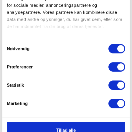
for sociale medier, annonceringspartnere og
og forbedre dens ydeevne og
analysepartnere. Vores partnere kan kombinere disse
pålidelighed. Derfor er det vigtigt at få
data med andre oplysninger, du har givet dem, eller som
din maskine serviceret på et værksted af
de har indsamlet fra din brug af deres tjenester.
professionelle teknikere, der kan
identificere og løse eventuelle
Samtykkevalg
Nødvendig
problemer i tide og sørge for, at din
maskine fungerer optimalt.
Præferencer
Statistik
Bestil tid på nærmeste værksted
Marketing
Tillad alle