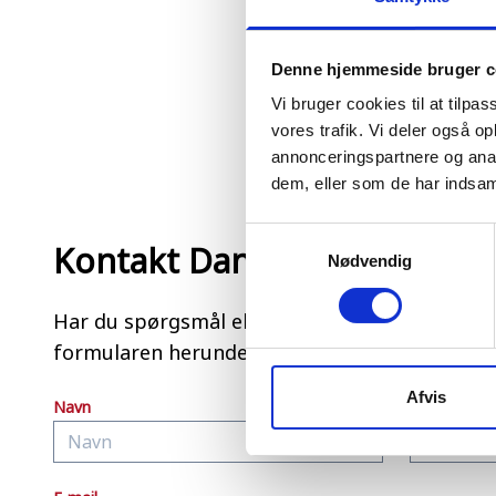
Denne hjemmeside bruger c
Vi bruger cookies til at tilpas
vores trafik. Vi deler også 
annonceringspartnere og anal
dem, eller som de har indsaml
Samtykkevalg
Kontakt Dansk Maskincente
Nødvendig
Har du spørgsmål eller vil du høre mere om d
formularen herunder, så kontakter vi dig hurti
Afvis
Navn
Telefon