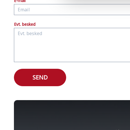
E-mail
Evt. besked
SEND