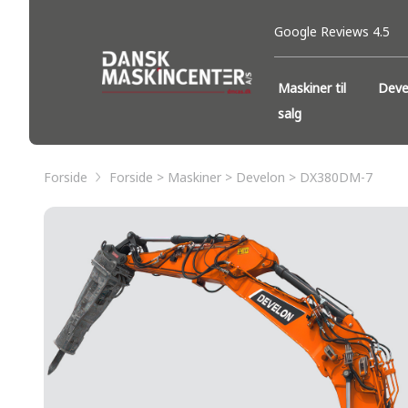
Google Reviews 4.5
Maskiner til
Deve
salg
Forside
Forside > Maskiner > Develon > DX380DM-7