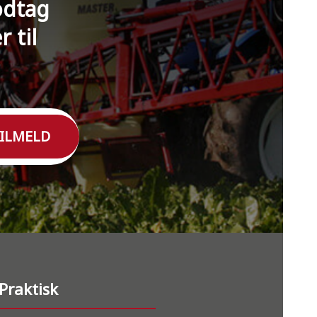
odtag
 til
ILMELD
Praktisk