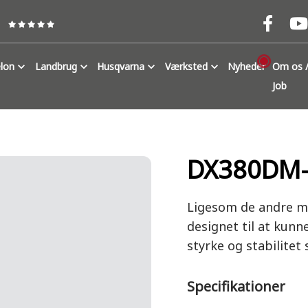
lon
Landbrug
Husqvarna
Værksted
Nyheder
Om os /
Job
DX380DM-
Ligesom de andre mo
designet til at kunn
styrke og stabilitet
Specifikationer