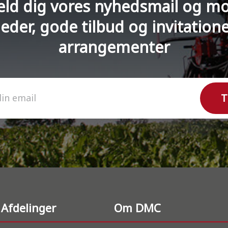
eld dig vores nyhedsmail og m
eder, gode tilbud og invitationer
arrangementer
T
din email
Afdelinger
Om DMC