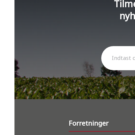
Tilm
nyh
Indtast 
Forretninger