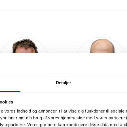
Detaljer
ookies
ichael Rønne Sefsiek
Henrik Iskov
se vores indhold og annoncer, til at vise dig funktioner til sociale
oplysninger om din brug af vores hjemmeside med vores partnere i
Montør · Toftlund
Montør · Toftlund
ysepartnere. Vores partnere kan kombinere disse data med andr