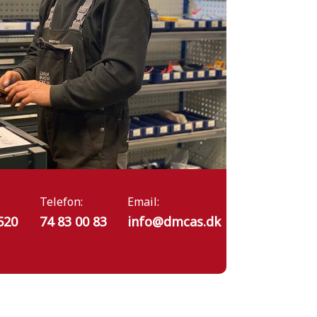
Telefon:
Email:
520
74 83 00 83
info@dmcas.dk