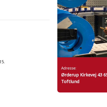
15.
Adresse:
Ørderup Kirkevej 43 6
Toftlund