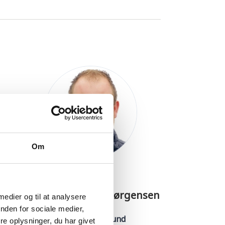
Om
Morten Metzdorf Jørgensen
 medier og til at analysere
nden for sociale medier,
Montør · Toftlund
e oplysninger, du har givet