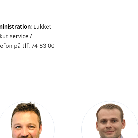
inistration:
Lukket
kut service /
efon på tlf.
74 83 00