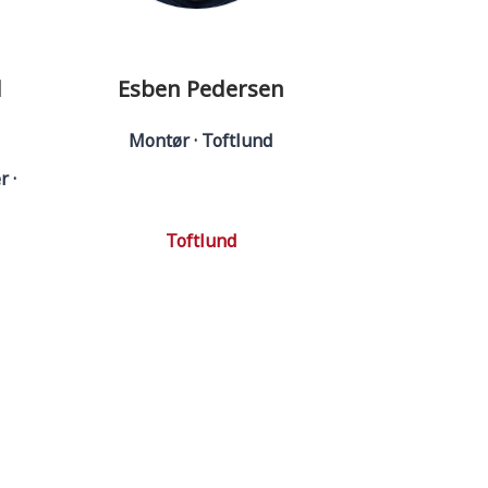
d
Esben Pedersen
Montør · Toftlund
 ·
Toftlund