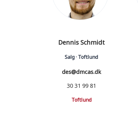
Dennis Schmidt
Salg · Toftlund
des@dmcas.dk
30 31 99 81
Toftlund