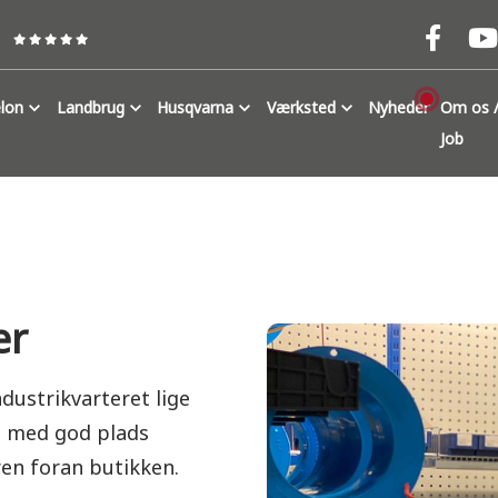
lon
Landbrug
Husqvarna
Værksted
Nyheder
Om os /
Job
er
ndustrikvarteret lige
ng med god plads
ren foran butikken.