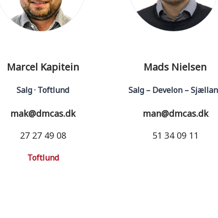
Marcel Kapitein
Mads Nielsen
Salg · Toftlund
Salg – Develon – Sjælla
mak@dmcas.dk
man@dmcas.dk
27 27 49 08
51 34 09 11
Toftlund