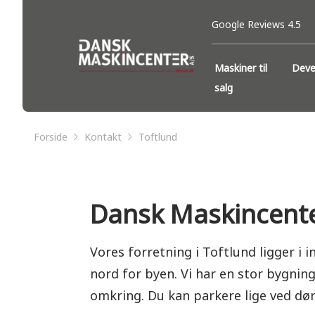
Google Reviews 4.5
Maskiner til
Deve
salg
Forside
Kontakt
Toftlund
Dansk Maskincent
Vores forretning i Toftlund ligger i i
nord for byen. Vi har en stor bygni
omkring. Du kan parkere lige ved dø