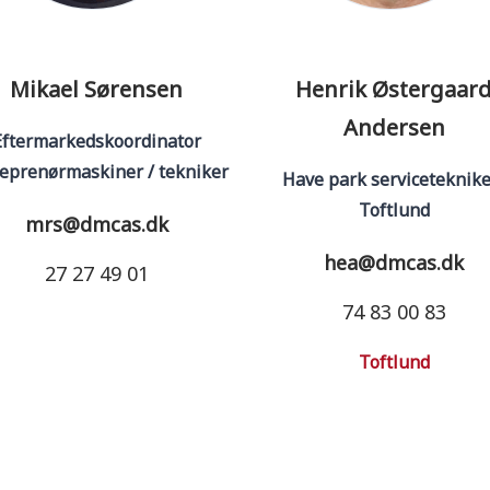
Mikael Sørensen
Henrik Østergaar
Andersen
Eftermarkedskoordinator
eprenørmaskiner / tekniker
Have park servicetekniker
Toftlund
mrs@dmcas.dk
hea@dmcas.dk
27 27 49 01
74 83 00 83
Toftlund