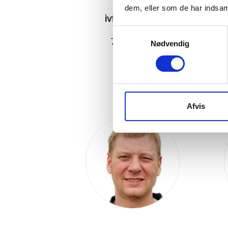
dem, eller som de har indsaml
ivf@dmcas.dk
Samtykkevalg
74 83 00 83
Nødvendig
Toftlund
Afvis