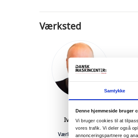
Værksted
Samtykke
Denne hjemmeside bruger c
Ivan Fischer
M
Vi bruger cookies til at tilpas
vores trafik. Vi deler også 
Værkfører · Toftlund
annonceringspartnere og anal