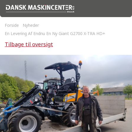
Forside
Nyheder
En Levering Af Endnu En Ny Giant G2700 X-TRA HD+
Tilbage til oversigt