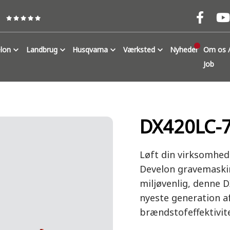
lon
Landbrug
Husqvarna
Værksted
Nyheder
Om os /
Job
DX420LC-
Løft din virksomhed
Develon gravemaskin
miljøvenlig, denne 
nyeste generation a
brændstofeffektivite