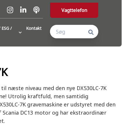
Vagttelefon
 ESG /
Kontakt
7K
 til næste niveau med den nye DX530LC-7K
e! Utrolig kraftfuld, men samtidig
DX530LC-7K gravemaskine er udstyret med den
f Scania DC13 motor og har ekstraordinær
t.