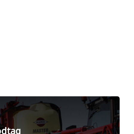
odtag