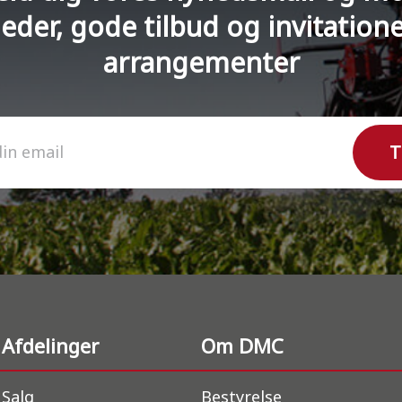
eder, gode tilbud og invitationer
arrangementer
T
din email
Afdelinger
Om DMC
Salg
Bestyrelse