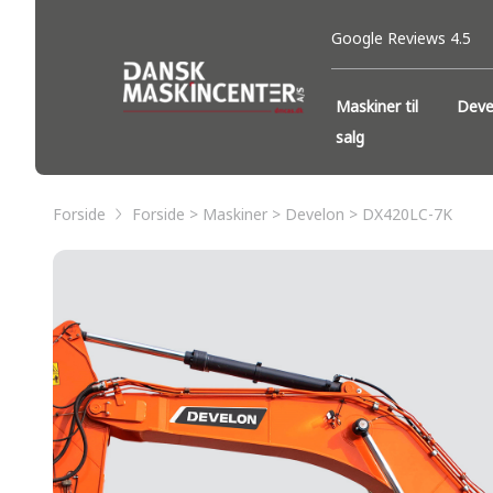
Google Reviews 4.5
Maskiner til
Deve
salg
Forside
Forside > Maskiner > Develon > DX420LC-7K