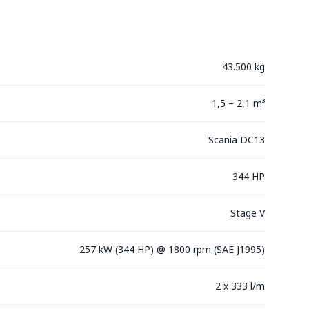
43.500 kg
1,5 – 2,1 m³
Scania DC13
344 HP
Stage V
257 kW (344 HP) @ 1800 rpm (SAE J1995)
2 x 333 l/m