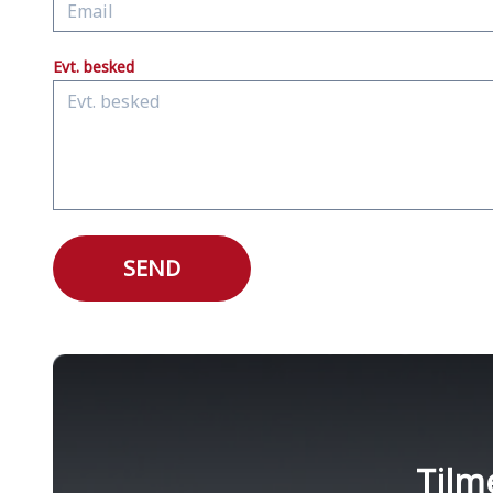
Evt. besked
SEND
Tilm