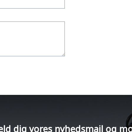
eld dig vores nyhedsmail og m