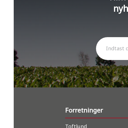
nyh
Indtast 
Forretninger
Toftlund