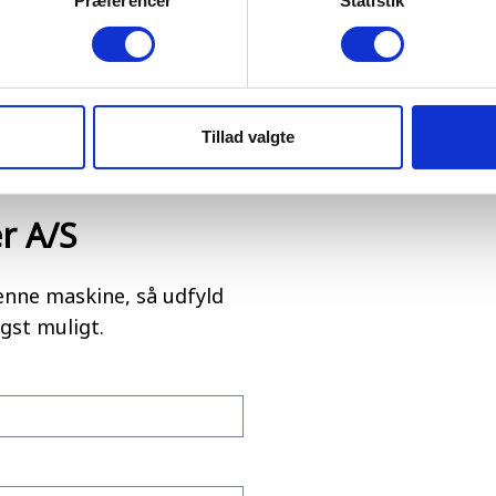
Præferencer
Statistik
Download
Tillad valgte
r A/S
enne maskine, så udfyld
gst muligt.